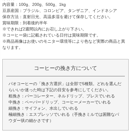
内容量：100g、200g、500g、1kg
豆原産国：ブラジル、コロンビア、タンザニア、インドネシア
保存方法：直射日光、高温多湿を避けて保存してください。
賞味期限：到着後約半年
※できれば2週間以内にお召し上がり下さい。
※コーヒー袋に記載されている日付は賞味期限です。
※商品画像はお使いのモニター環境等により色など実際の商品と異
なります。
コーヒーの挽き方について
パオコーヒーの「挽き方選択」は全部で5種類。どれを選んだ
らいいか迷った時は下記の目安を参考にしてください。
粗挽き：パーコレーター、ネルドリップ、プレスでいれる
中挽き：ペーパードリップ、コーヒーメーカーでいれる
細挽き：サイフォン、水出しでいれる
極細挽き：エスプレッソでいれる（手挽きミルでは困難なパ
ウダー状の細かさです）