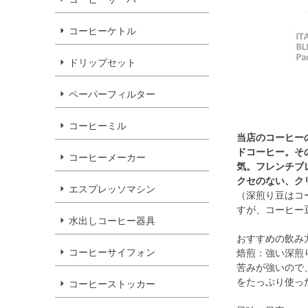
コーヒーケトル
ドリップセット
ペーパーフィルター
コーヒーミル
当店のコーヒー
ドコーヒー。そ
コーヒーメーカー
気。フレンチブ
クセのない、ク
エスプレッソマシン
（深煎り豆はコ
すが、コーヒー
水出しコーヒー器具
おすすめの飲み
コーヒーサイフォン
焙煎：強い深煎
苦みが強いので
をたっぷり使っ
コーヒーストッカー