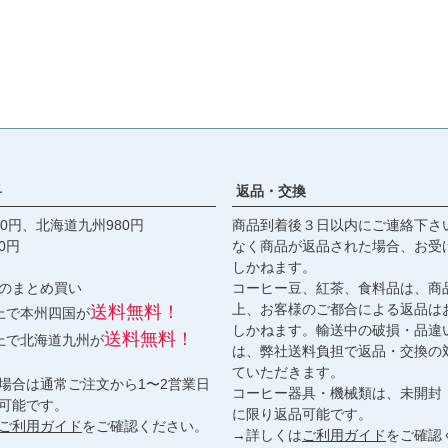
料
返品・交換
0円、北海道九州980円
商品到着後３日以内にご連絡下さ
0円
なく商品が返品された場合、お受
しかねます。
のまとめ買い
コーヒー豆、紅茶、食料品は、商
上、お客様のご都合による返品は
送料無料！
以上で本州四国が
しかねます。輸送中の破損・品違
送料無料！
以上で北海道九州が
は、弊社送料負担で返品・交換の
ていただきます。
場合は通常ご注文から1〜2営業日
コーヒー器具・機械類は、未開封
可能です。
に限り返品可能です。
ご利用ガイド
をご確認ください。
→詳しくは
ご利用ガイド
をご確認