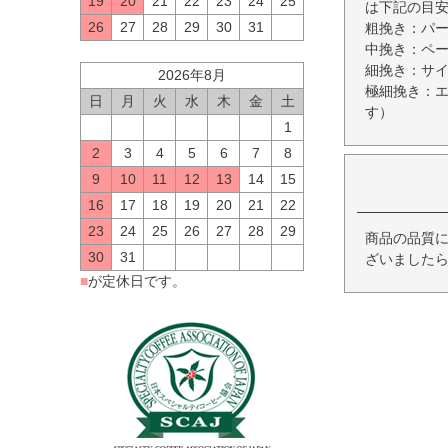
19
20
21
22
23
24
25
は下記の目
26
27
28
29
30
31
粗挽き：パ
中挽き：ペ
細挽き：サ
2026年8月
極細挽き：
日
月
火
水
木
金
土
す）
1
2
3
4
5
6
7
8
9
10
11
12
13
14
15
16
17
18
19
20
21
22
23
24
25
26
27
28
29
商品の品質
30
31
ざいましたら
■
が定休日です。