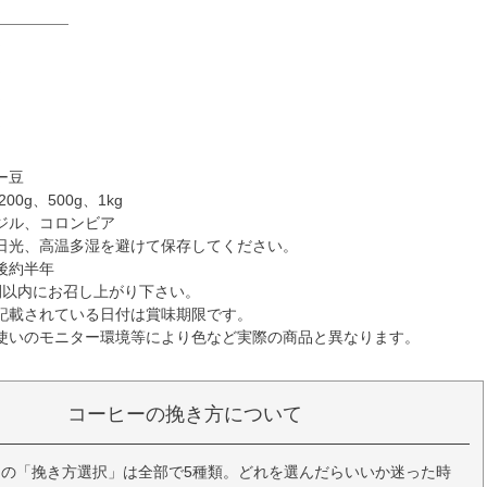
★
☆
☆
☆
ー豆
00g、500g、1kg
ジル、コロンビア
日光、高温多湿を避けて保存してください。
後約半年
間以内にお召し上がり下さい。
記載されている日付は賞味期限です。
使いのモニター環境等により色など実際の商品と異なります。
コーヒーの挽き方について
の「挽き方選択」は全部で5種類。どれを選んだらいいか迷った時