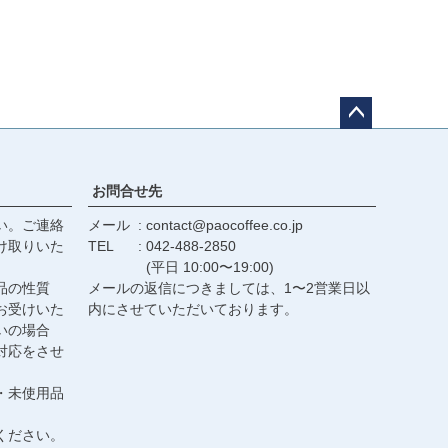
ペー
ジト
ップ
お問合せ先
へ
い。ご連絡
メール
contact@paocoffee.co.jp
け取りいた
TEL
042-488-2850
(平日 10:00〜19:00)
品の性質
メールの返信につきましては、1〜2営業日以
お受けいた
内にさせていただいております。
いの場合
対応をさせ
・未使用品
ください。