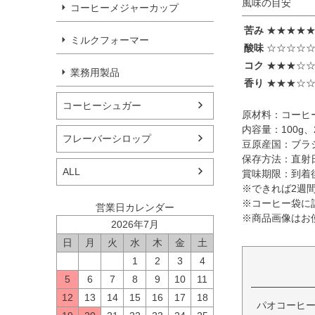
風味の目安
コーヒーメジャーカップ
苦み
★★★★
ミルクフォーマー
酸味
☆☆☆☆
コク
★★★☆
業務用製品
香り
★★★☆
コーヒーシュガー
原材料：コーヒ
内容量：100g、2
フレーバーシロップ
豆原産国：ブラ
保存方法：直射
ALL
賞味期限：到着
※できれば2週
※コーヒー袋に
営業日カレンダー
※商品画像はお
2026年7月
日
月
火
水
木
金
土
1
2
3
4
5
6
7
8
9
10
11
12
13
14
15
16
17
18
パオコーヒー