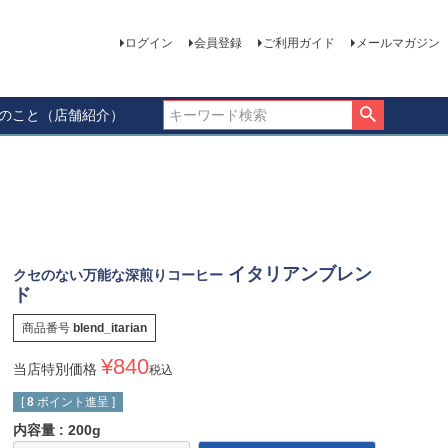
ログイン
会員登録
ご利用ガイド
メールマガジン
ーのこと（店舗紹介）
イタリアンブレン
クセのない万能な深煎りコーヒー
ド
商品番号
blend_itarian
¥
840
当店特別価格
税込
[
8
ポイント進呈 ]
内容量
200g