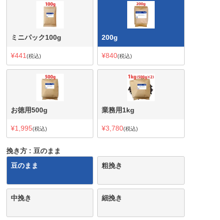
ミニパック100g
200g
¥
441
¥
840
税込
税込
お徳用500g
業務用1kg
¥
1,995
¥
3,780
税込
税込
挽き方
豆のまま
豆のまま
粗挽き
中挽き
細挽き