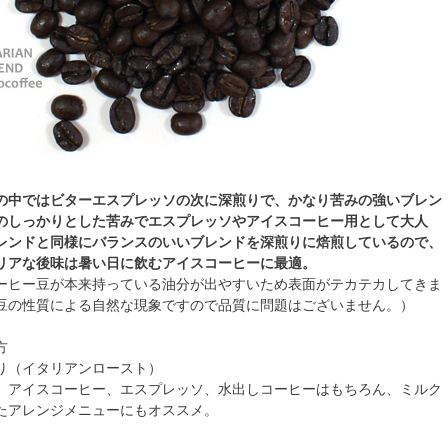
の中ではビターエスプレッソの次に深煎りで、かなり苦みの強いブレン
のしっかりとした苦みでエスプレッソやアイスコーヒー用として大人
レンドと同様にバランスのいいブレンドを深煎りに焙煎しているので、
リアな後味は暑い日に飲むアイスコーヒーに最適。
ーヒー豆が本来持っている油分が出やすいため表面がテカテカしてきま
豆の性質による自然な現象ですので品質に問題はございません。）
方
り（イタリアンロースト）
、アイスコーヒー、エスプレッソ、水出しコーヒーはもちろん、ミルク
たアレンジメニューにもオススメ。