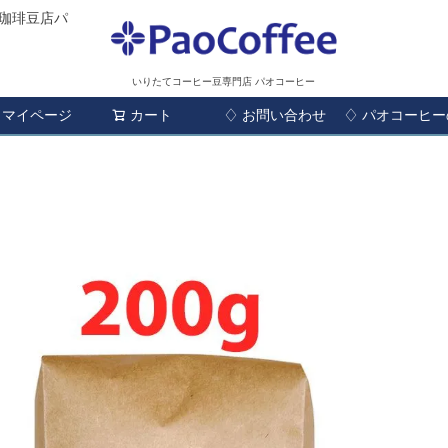
珈琲豆店パ
いりたてコーヒー豆専門店 パオコーヒー
マイページ
カート
♢ お問い合わせ
検索
♢ パオコーヒ