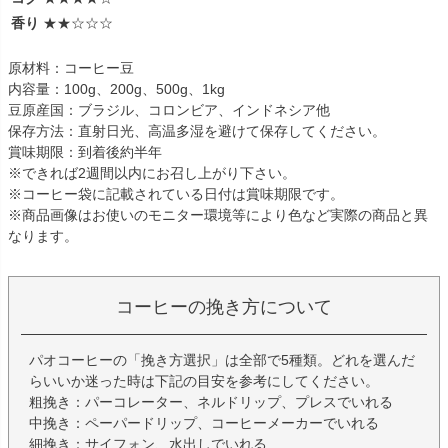
香り
★★☆☆☆
原材料：コーヒー豆
内容量：100g、200g、500g、1kg
豆原産国：ブラジル、コロンビア、インドネシア他
保存方法：直射日光、高温多湿を避けて保存してください。
賞味期限：到着後約半年
※できれば2週間以内にお召し上がり下さい。
※コーヒー袋に記載されている日付は賞味期限です。
※商品画像はお使いのモニター環境等により色など実際の商品と異
なります。
コーヒーの挽き方について
パオコーヒーの「挽き方選択」は全部で5種類。どれを選んだ
らいいか迷った時は下記の目安を参考にしてください。
粗挽き：パーコレーター、ネルドリップ、プレスでいれる
中挽き：ペーパードリップ、コーヒーメーカーでいれる
細挽き：サイフォン、水出しでいれる