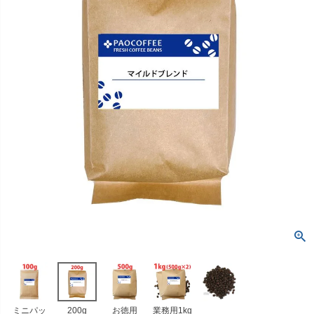
ミニパッ
200g
お徳用
業務用1kg