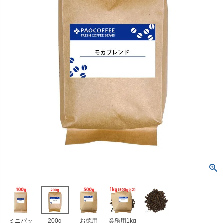
ミニパッ
200g
お徳用
業務用1kg