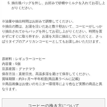
抽出後バッグを外し、お好みで砂糖やミルクを入れてお召し上
がりください。
※油量や抽出時間はお好みで調整してください。
※抽出の際は、お湯を注いだあと数十秒おいて、コーヒーがしっか
り抽出されてからバッグを外してお召し上がりください。時間を置
かずにすぐに取り外すか、お湯を大目に抽出していただくと、さっ
ぱりタイプのアメリカンコーヒーとしてもお楽しみいただけます。
原材料：レギュラーコーヒー
内容量：5個
豆原産国：グァテマラ
保存方法：直射日光、高温多湿を避けて保存してください。
賞味期限：約3ヶ月〜半年程度(商品裏ラベルに記載)
※商品画像はお使いのモニター環境等により色など実際の商品と異
なります。
コーヒーの挽き方について