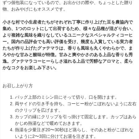
ずつ個包装になっているので、お出かけの際や、ちょっとした贈り
物、おみやげにもオススメです。
小さな村で小生産者たちがそれぞれ丁寧に作り上げた豆を農協内で
集め、1つのロットにして出荷するため、様々な品種が混ざり合い、
より複雑な風味を織りなしているユニークなスペシャルティコーヒ
ー。国内の品評会でも高い評価を受け、幾度も入賞している実力者
たちが作り上げたグァテマラは、香りも風味も丸くやわらかで、ま
ろやかな甘みと酸味が特徴。甘みと爽やかさのある上品な香りも秀
逸。グァテマラコーヒーらしさ溢れる上品で芳醇なアロマと、柔ら
かなコクをお楽しみ下さい。
お召し上がり方
バッグ上部のミシン目にそって切り、口を開けます。
両サイドの引き手を持ち、コーヒー粉がこぼれないように左右
のクリップを広げます。
カップの縁にクリップを引っ掛けて固定します。カップはあら
かじめ熱湯などで暖めておきます。
熱湯を少量注ぎ20〜30秒ほど蒸らし、そのあと粉がこぼれな
いように2〜3回に分けてお湯を注ぎます。