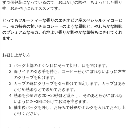
ずつ個包装になっているので、お出かけの際や、ちょっとした贈り
物、おみやげにもオススメです。
とってもフルーティーな香りのエチオピア産スペシャルティコーヒ
ー。モカ特有の甘いチョコレートのような風味と、やわらかな酸味
のプレミアムなモカ。心地よい香りが和やかな気持ちにさせてくれ
ます。
お召し上がり方
バッグ上部のミシン目にそって切り、口を開けます。
両サイドの引き手を持ち、コーヒー粉がこぼれないように左右
のクリップを広げます。
カップの縁にクリップを引っ掛けて固定します。カップはあら
かじめ熱湯などで暖めておきます。
熱湯を少量注ぎ20〜30秒ほど蒸らし、そのあと粉がこぼれな
いように2〜3回に分けてお湯を注ぎます。
抽出後バッグを外し、お好みで砂糖やミルクを入れてお召し上
がりください。