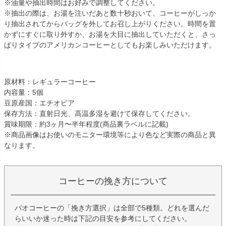
※油量や抽出時間はお好みで調整してください。
※抽出の際は、お湯を注いだあと数十秒おいて、コーヒーがしっか
り抽出されてからバッグを外してお召し上がりください。時間を置
かずにすぐに取り外すか、お湯を大目に抽出していただくと、さっ
ぱりタイプのアメリカンコーヒーとしてもお楽しみいただけます。
原材料：レギュラーコーヒー
内容量：5個
豆原産国：エチオピア
保存方法：直射日光、高温多湿を避けて保存してください。
賞味期限：約3ヶ月〜半年程度(商品裏ラベルに記載)
※商品画像はお使いのモニター環境等により色など実際の商品と異
なります。
コーヒーの挽き方について
パオコーヒーの「挽き方選択」は全部で5種類。どれを選んだ
らいいか迷った時は下記の目安を参考にしてください。