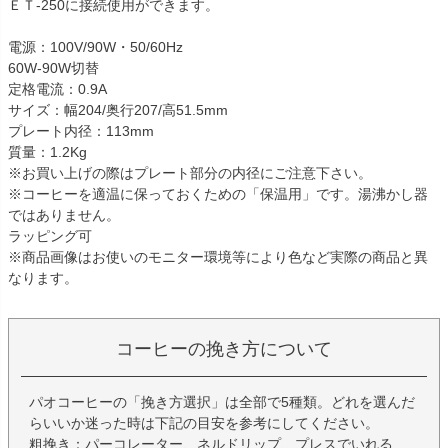
ＥＴ-250に接続使用ができます。
電源：100V/90W・50/60Hz
60W-90W切替
定格電流：0.9A
サイズ：幅204/奥行207/高51.5mm
プレート内径：113mm
質量：1.2Kg
※お買い上げの際はプレート部分の内径にご注意下さい。
※コーヒーを適温に保っておくための「保温用」です。湯沸かし器
ではありません。
ラッピング可
※商品画像はお使いのモニター環境等により色など実際の商品と異
なります。
コーヒーの挽き方について
パオコーヒーの「挽き方選択」は全部で5種類。どれを選んだ
らいいか迷った時は下記の目安を参考にしてください。
粗挽き：パーコレーター、ネルドリップ、プレスでいれる