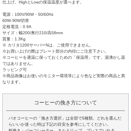
仕上げ。HighとLowの保温温度が選べます。
電源：100V/90W・50/60Hz
60W-90W切替
定格電流：0.9A
サイズ：幅200/奥行210/高58mm
質量：1.3Kg
※ カリタ1200サーバーNは、ご使用できません。
※お買い上げの際はプレート部分の内径にご注意下さい。
※コーヒーを適温に保っておくための「保温用」です。湯沸かし器
ではありません。
ラッピング可
※商品画像はお使いのモニター環境等により色など実際の商品と異
なります。
コーヒーの挽き方について
パオコーヒーの「挽き方選択」は全部で5種類。どれを選んだ
らいいか迷った時は下記の目安を参考にしてください。
粗挽き：パーコレーター、ネルドリップ、プレスでいれる