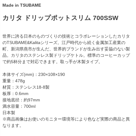
Made in TSUBAME
カリタ ドリップポットスリム 700SSW
世界に誇る日本のものづくりの技術とコラボレーションしたカリタ
のTSUBAME&Kalitaシリーズ。江戸時代から続く金属加工産業の
町、新潟県燕市が生んだ、世界的ブランドが生み出す妥協のない製
品。カリタのステンレス製ドリップケトル。標準のコーヒーカップ
で約5杯分まで対応できます。取っ手が木製タイプ。
本体サイズ(mm)：230×108×190
重量：478g
材質：ステンレス18-8製
板厚：0.6mm
接地底径：約97mm
満水容量：700ml
日本製
※商品画像はお使いのモニター環境等により色など実際の商品と異
なります。