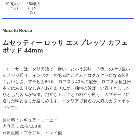
20個入り
150個入
（バラ）
り（ケー
ス）
Musetti Rossa
ムセッティー ロッサ エスプレッソ カフェ
ポッド 44mm
「ロッサ」はイタリア語で「赤い」という意味。「赤」の持つ強い
イメージ通り、インパクトのある強い苦みとコクがクセになる後引
くおいしさ。アラビカ60％、ロブスタ40％の配合。ロブスタ種は日
本ではあまりなじみがありませんが、独特の芳ばしい香りとしっか
りとした苦みが特徴。泡立ちミルクとの相性が良く、カプチーノに
適した味と香りが楽しめます。イタリアで有名な人気のカフェポッ
ドです。
原材料：レギュラーコーヒー
内容量：20個/150個
豆原産国：ブラジル、インド他