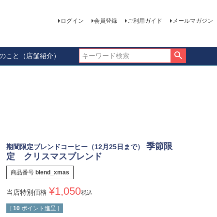
ログイン
会員登録
ご利用ガイド
メールマガジン
ーのこと（店舗紹介）
季節限
期間限定ブレンドコーヒー（12月25日まで）
定 クリスマスブレンド
商品番号
blend_xmas
¥
1,050
当店特別価格
税込
[
10
ポイント進呈 ]