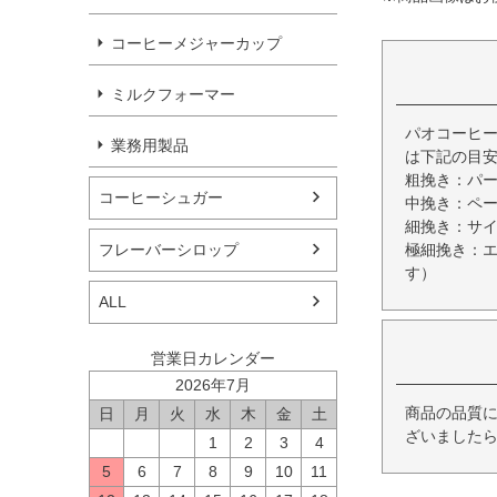
コーヒーメジャーカップ
ミルクフォーマー
パオコーヒー
業務用製品
は下記の目
粗挽き：パ
コーヒーシュガー
中挽き：ペ
細挽き：サ
極細挽き：
フレーバーシロップ
す）
ALL
営業日カレンダー
2026年7月
商品の品質
日
月
火
水
木
金
土
ざいましたら
1
2
3
4
5
6
7
8
9
10
11