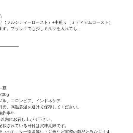
方
り（フルシティーロースト）+中煎り（ミディアムロースト）
ます。ブラックでも少しミルクを入れても 。
☆
☆
☆
☆
ー豆
00g
ジル、コロンビア、インドネシア
日光、高温多湿を避けて保存してください。
後約半年
間以内にお召し上がり下さい。
記載されている日付は賞味期限です。
使いのモニター環境等により色など実際の商品と異なります。