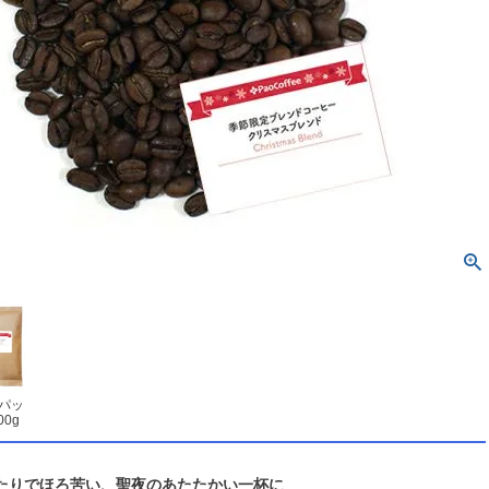
パッ
00g
たりでほろ苦い、聖夜のあたたかい一杯に