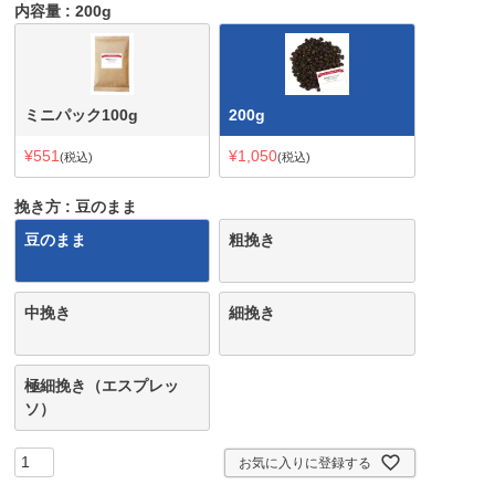
内容量
200g
ミニパック100g
200g
¥
551
¥
1,050
税込
税込
挽き方
豆のまま
豆のまま
粗挽き
中挽き
細挽き
極細挽き（エスプレッ
ソ）
お気に入りに登録する