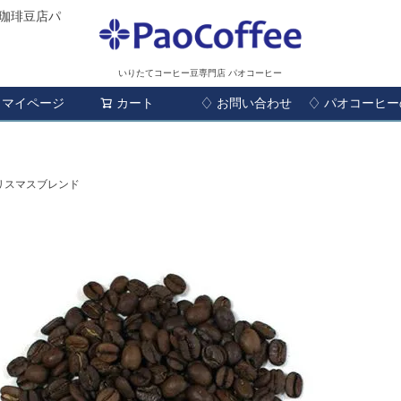
珈琲豆店パ
いりたてコーヒー豆専門店 パオコーヒー
マイページ
カート
♢ お問い合わせ
検索
♢ パオコーヒ
リスマスブレンド