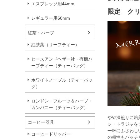
エスプレッソ用44mm
限定 ク
レギュラー用60mm
紅茶・ハーブ
紅茶葉（リーフティー）
ヒースアンドヘザー社・有機ハ
ーブティー（ティーバッグ）
ホワイトノーブル（ティーバッ
グ）
ロンドン・フルーツ＆ハーブ・
カンパニー（ティーバッグ）
やや深煎りに焙
コーヒー器具
シ・トラジャを
一杯にふさわし
コーヒードリッパー
の相性もバッチ