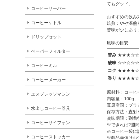
てもグッド。
コーヒーサーバー
おすすめの飲み
コーヒーケトル
焙煎：やや深煎
苦味が少しあり
ドリップセット
風味の目安
ペーパーフィルター
苦み
★★★☆
酸味
☆☆☆☆
コーヒーミル
コク
★★★★
香り
★★★★
コーヒーメーカー
原材料：コーヒ
エスプレッソマシン
内容量：100g、2
豆原産国：ブラ
水出しコーヒー器具
保存方法：直射
賞味期限：到着
コーヒーサイフォン
※できれば2週
※コーヒー袋に
コーヒーストッカー
※商品画像はお