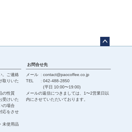
ペー
ジト
ップ
お問合せ先
へ
い。ご連絡
メール
contact@paocoffee.co.jp
け取りいた
TEL
042-488-2850
(平日 10:00〜19:00)
品の性質
メールの返信につきましては、1〜2営業日以
お受けいた
内にさせていただいております。
いの場合
対応をさせ
・未使用品