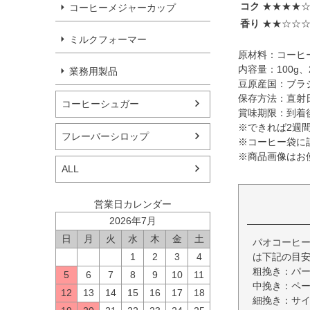
コク
★★★★
コーヒーメジャーカップ
香り
★★☆☆
ミルクフォーマー
原材料：コーヒ
内容量：100g、2
業務用製品
豆原産国：ブラ
保存方法：直射
コーヒーシュガー
賞味期限：到着
※できれば2週
フレーバーシロップ
※コーヒー袋に
※商品画像はお
ALL
営業日カレンダー
2026年7月
日
月
火
水
木
金
土
パオコーヒー
1
2
3
4
は下記の目
粗挽き：パ
5
6
7
8
9
10
11
中挽き：ペ
12
13
14
15
16
17
18
細挽き：サ