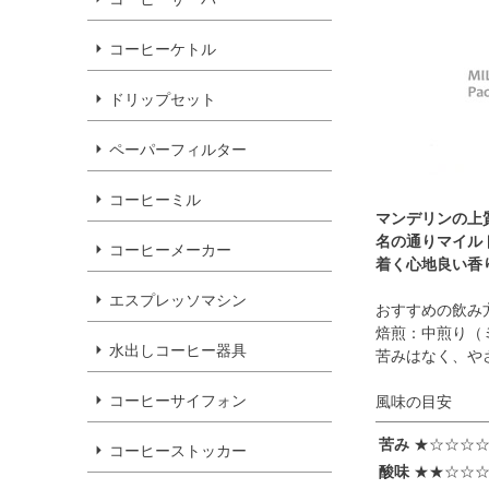
コーヒーケトル
ドリップセット
ペーパーフィルター
コーヒーミル
マンデリンの上
名の通りマイル
コーヒーメーカー
着く心地良い香
エスプレッソマシン
おすすめの飲み
焙煎：中煎り（
水出しコーヒー器具
苦みはなく、や
コーヒーサイフォン
風味の目安
苦み
★☆☆☆
コーヒーストッカー
酸味
★★☆☆