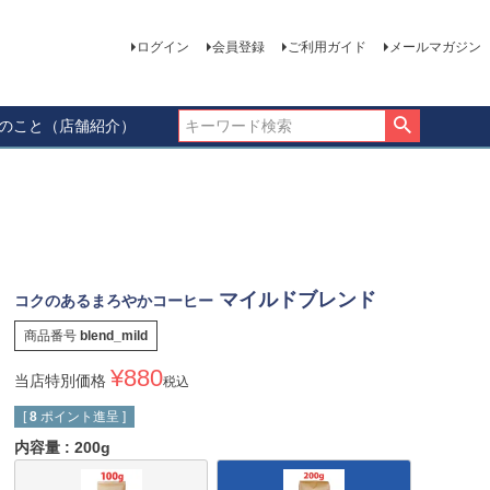
ログイン
会員登録
ご利用ガイド
メールマガジン
ーのこと（店舗紹介）
マイルドブレンド
コクのあるまろやかコーヒー
商品番号
blend_mild
¥
880
当店特別価格
税込
[
8
ポイント進呈 ]
内容量
200g