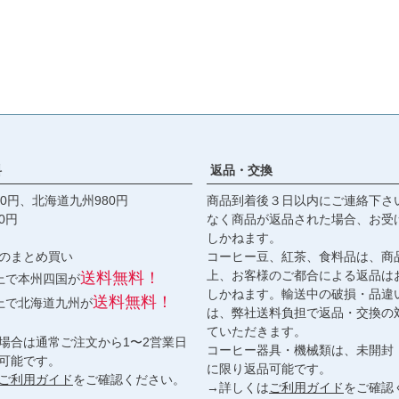
料
返品・交換
0円、北海道九州980円
商品到着後３日以内にご連絡下さ
0円
なく商品が返品された場合、お受
しかねます。
のまとめ買い
コーヒー豆、紅茶、食料品は、商
上、お客様のご都合による返品は
送料無料！
以上で本州四国が
しかねます。輸送中の破損・品違
送料無料！
以上で北海道九州が
は、弊社送料負担で返品・交換の
ていただきます。
場合は通常ご注文から1〜2営業日
コーヒー器具・機械類は、未開封
可能です。
に限り返品可能です。
ご利用ガイド
をご確認ください。
→詳しくは
ご利用ガイド
をご確認