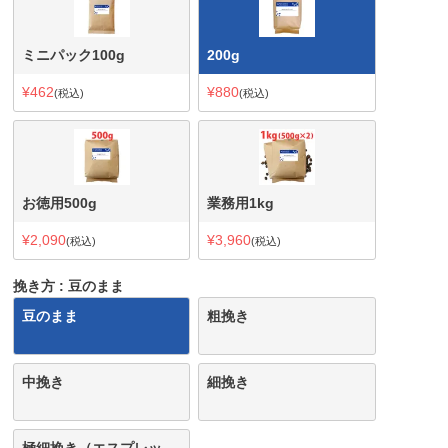
ミニパック100g
200g
¥
462
¥
880
税込
税込
お徳用500g
業務用1kg
¥
2,090
¥
3,960
税込
税込
挽き方
豆のまま
豆のまま
粗挽き
中挽き
細挽き
極細挽き（エスプレッ