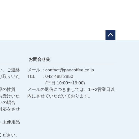
ペー
ジト
ップ
お問合せ先
へ
い。ご連絡
メール
contact@paocoffee.co.jp
け取りいた
TEL
042-488-2850
(平日 10:00〜19:00)
品の性質
メールの返信につきましては、1〜2営業日以
お受けいた
内にさせていただいております。
いの場合
対応をさせ
・未使用品
ください。