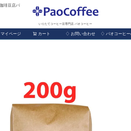
珈琲豆店パ
いりたてコーヒー豆専門店 パオコーヒー
マイページ
カート
♢ お問い合わせ
検索
♢ パオコーヒ