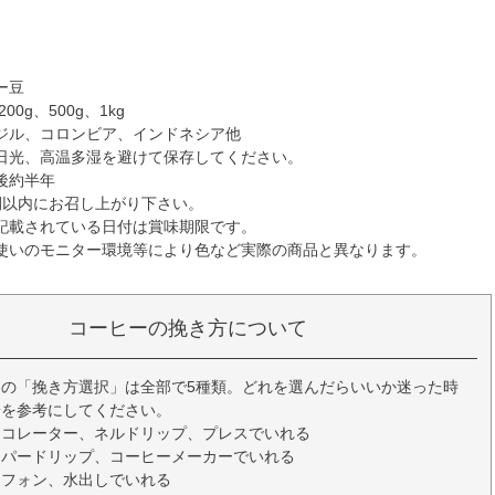
☆
☆
ー豆
00g、500g、1kg
ジル、コロンビア、インドネシア他
日光、高温多湿を避けて保存してください。
後約半年
間以内にお召し上がり下さい。
記載されている日付は賞味期限です。
使いのモニター環境等により色など実際の商品と異なります。
コーヒーの挽き方について
の「挽き方選択」は全部で5種類。どれを選んだらいいか迷った時
安を参考にしてください。
ーコレーター、ネルドリップ、プレスでいれる
ーパードリップ、コーヒーメーカーでいれる
イフォン、水出しでいれる