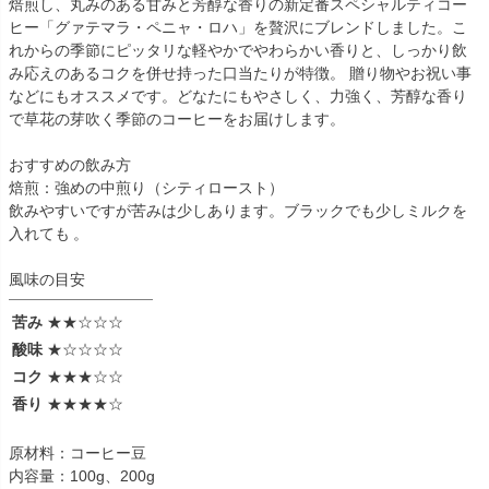
焙煎し、丸みのある甘みと芳醇な香りの新定番スペシャルティコー
ヒー「グァテマラ・ペニャ・ロハ」を贅沢にブレンドしました。こ
れからの季節にピッタリな軽やかでやわらかい香りと、しっかり飲
み応えのあるコクを併せ持った口当たりが特徴。 贈り物やお祝い事
などにもオススメです。どなたにもやさしく、力強く、芳醇な香り
で草花の芽吹く季節のコーヒーをお届けします。
おすすめの飲み方
焙煎：強めの中煎り（シティロースト）
飲みやすいですが苦みは少しあります。ブラックでも少しミルクを
入れても 。
風味の目安
苦み
★★☆☆☆
酸味
★☆☆☆☆
コク
★★★☆☆
香り
★★★★☆
原材料：コーヒー豆
内容量：100g、200g