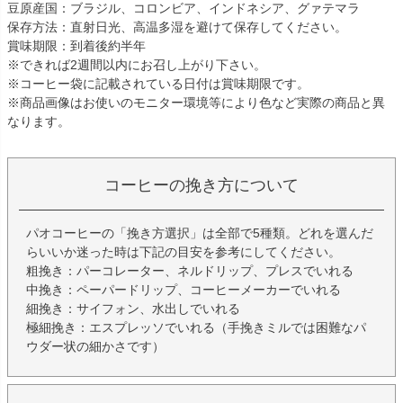
豆原産国：ブラジル、コロンビア、インドネシア、グァテマラ
保存方法：直射日光、高温多湿を避けて保存してください。
賞味期限：到着後約半年
※できれば2週間以内にお召し上がり下さい。
※コーヒー袋に記載されている日付は賞味期限です。
※商品画像はお使いのモニター環境等により色など実際の商品と異
なります。
コーヒーの挽き方について
パオコーヒーの「挽き方選択」は全部で5種類。どれを選んだ
らいいか迷った時は下記の目安を参考にしてください。
粗挽き：パーコレーター、ネルドリップ、プレスでいれる
中挽き：ペーパードリップ、コーヒーメーカーでいれる
細挽き：サイフォン、水出しでいれる
極細挽き：エスプレッソでいれる（手挽きミルでは困難なパ
ウダー状の細かさです）