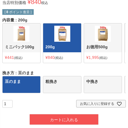
¥
840
当店特別価格
税込
[
8
ポイント進呈 ]
内容量
200g
ミニパック100g
200g
お徳用500g
¥
441
¥
840
¥
1,995
税込
税込
税込
挽き方
豆のまま
豆のまま
粗挽き
中挽き
お気に入りに登録する
カートに入れる