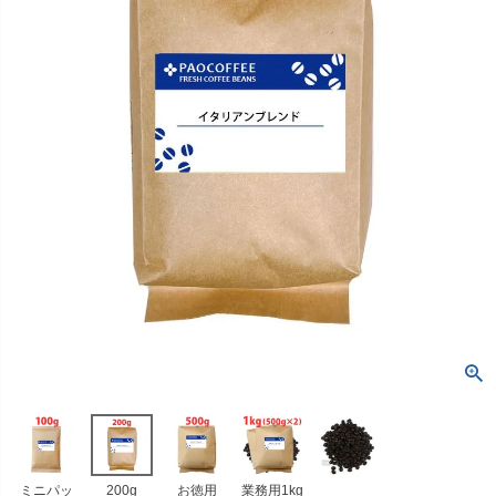
ミニパッ
200g
お徳用
業務用1kg