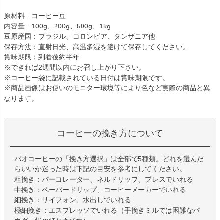
原材料：コーヒー豆
内容量：100g、200g、500g、1kg
豆原産国：ブラジル、コロンビア、タンザニア他
保存方法：直射日光、高温多湿を避けて保存してください。
賞味期限：到着後約半年
※できれば2週間以内にお召し上がり下さい。
※コーヒー袋に記載されている日付は賞味期限です。
※商品画像はお使いのモニター環境等により色など実際の商品と異
なります。
コーヒーの挽き方について
パオコーヒーの「挽き方選択」は全部で5種類。どれを選んだ
らいいか迷った時は下記の目安を参考にしてください。
粗挽き：パーコレーター、ネルドリップ、プレスでいれる
中挽き：ペーパードリップ、コーヒーメーカーでいれる
細挽き：サイフォン、水出しでいれる
極細挽き：エスプレッソでいれる（手挽きミルでは困難なパ