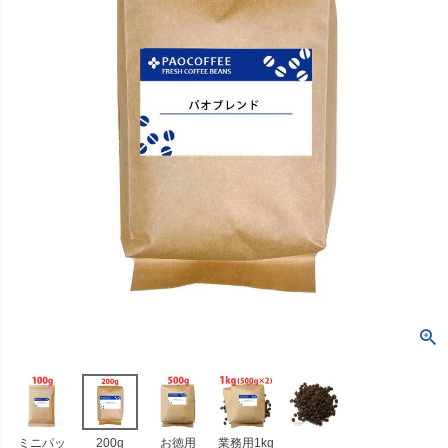
ミニパッ
200g
お徳用
業務用1kg