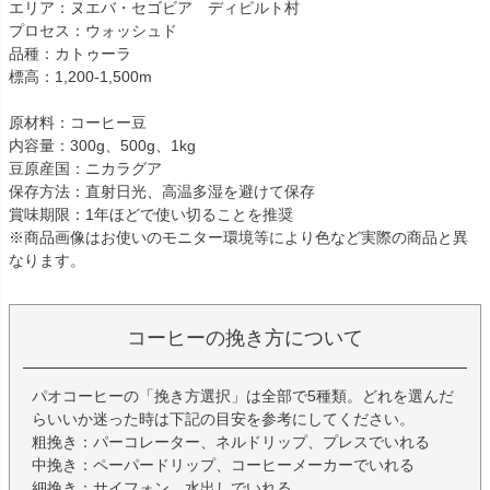
エリア：ヌエバ・セゴビア ディピルト村
プロセス：ウォッシュド
品種：カトゥーラ
標高：1,200-1,500m
原材料：コーヒー豆
内容量：300g、500g、1kg
豆原産国：ニカラグア
保存方法：直射日光、高温多湿を避けて保存
賞味期限：1年ほどで使い切ることを推奨
※商品画像はお使いのモニター環境等により色など実際の商品と異
なります。
コーヒーの挽き方について
パオコーヒーの「挽き方選択」は全部で5種類。どれを選んだ
らいいか迷った時は下記の目安を参考にしてください。
粗挽き：パーコレーター、ネルドリップ、プレスでいれる
中挽き：ペーパードリップ、コーヒーメーカーでいれる
細挽き：サイフォン、水出しでいれる