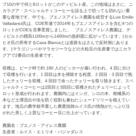
プ10の中で何と8ロットがこのディピルト産。この地域はまさに、ニ
カラグア・スペシャルティコーヒーを語る上で切っても切れない重
要な産地です。中でも、ブエノスアイレス農園を経営するLuis Emilio
Valladarez氏は、COE常連で2014年もブエノスアイレスを含む4つの
ロットがCOEを見事受賞しました。 ブエノスアイレス農園は、デ
ィピルトの標高1100mから1400mの急斜面に拡がっています。(セル
ヒオ氏の所有するCasa Blancaとは道路をはさんで反対側にありま
す。)マラゴジッペやマラカツーラなどの大粒豆の生産量ではニカラ
グアで2番目の生産者です。
収穫は、ピーク時で約 180 人のピッカーが雇い行われ、4 回に分け
て収穫を行います。1 回目は木を掃除する程度、2 回目・3 回目で熟
したチェリーを収穫、4 回目で余ったチェリーを取り除きます。スペ
シャルティコーヒーは2回目と3回目に収穫されたチェリーによって
ロット形成が行われます。農園内にはインガ、シロの木、柑橘系の
木など土壌流出や虫を防ぐ役割も兼ねたシェードツリーを植えてい
ます。地元の農学校卒業した農業技師ルイス氏の情熱がたっぷり注
がれた美しく上質なコーヒー豆に仕上がっています。
農園名：ブエノス・アイレス農園
生産者：ルイス・エミリオ・バジャダレス