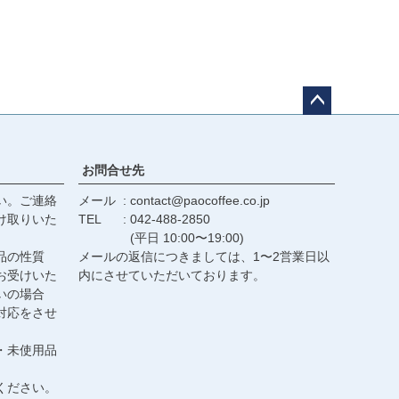
ペー
ジト
ップ
お問合せ先
へ
い。ご連絡
メール
contact@paocoffee.co.jp
け取りいた
TEL
042-488-2850
(平日 10:00〜19:00)
品の性質
メールの返信につきましては、1〜2営業日以
お受けいた
内にさせていただいております。
いの場合
対応をさせ
・未使用品
ください。