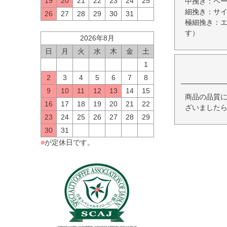
19
20
21
22
23
24
25
中挽き：ペ
細挽き：サ
26
27
28
29
30
31
極細挽き：
す）
2026年8月
日
月
火
水
木
金
土
1
2
3
4
5
6
7
8
9
10
11
12
13
14
15
商品の品質
16
17
18
19
20
21
22
ざいましたら
23
24
25
26
27
28
29
30
31
■
が定休日です。