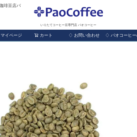
珈琲豆店パ
いりたてコーヒー豆専門店 パオコーヒー
マイページ
カート
♢ お問い合わせ
検索
♢ パオコーヒ