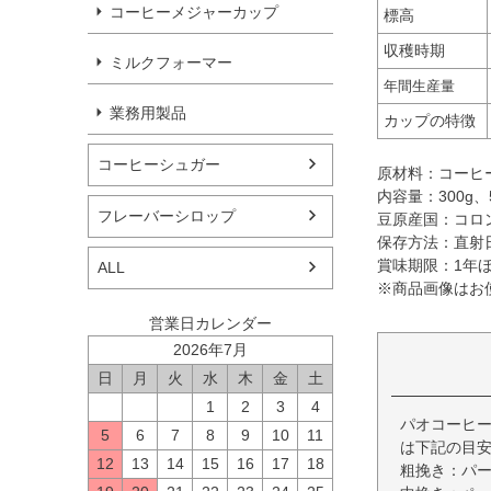
コーヒーメジャーカップ
標高
収穫時期
ミルクフォーマー
年間生産量
業務用製品
カップの特徴
コーヒーシュガー
原材料：コーヒ
内容量：300g、5
フレーバーシロップ
豆原産国：コロ
保存方法：直射
賞味期限：1年
ALL
※商品画像はお
営業日カレンダー
2026年7月
日
月
火
水
木
金
土
1
2
3
4
パオコーヒー
5
6
7
8
9
10
11
は下記の目
12
13
14
15
16
17
18
粗挽き：パ