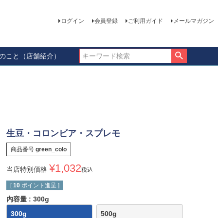
ログイン
会員登録
ご利用ガイド
メールマガジン
ーのこと（店舗紹介）
生豆・コロンビア・スプレモ
商品番号
green_colo
¥
1,032
当店特別価格
税込
[
10
ポイント進呈 ]
内容量
300g
300g
500g