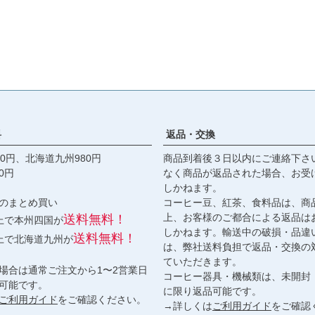
料
返品・交換
0円、北海道九州980円
商品到着後３日以内にご連絡下さ
0円
なく商品が返品された場合、お受
しかねます。
のまとめ買い
コーヒー豆、紅茶、食料品は、商
上、お客様のご都合による返品は
送料無料！
以上で本州四国が
しかねます。輸送中の破損・品違
送料無料！
以上で北海道九州が
は、弊社送料負担で返品・交換の
ていただきます。
場合は通常ご注文から1〜2営業日
コーヒー器具・機械類は、未開封
可能です。
に限り返品可能です。
ご利用ガイド
をご確認ください。
→詳しくは
ご利用ガイド
をご確認