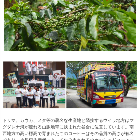
トリマ、カウカ、メタ等の著名な生産地と隣接するウイラ地方はマ
グダレナ河が流れる山脈地帯に挟まれた谷合に位置しています。南
西地方の高い標高で育まれたこのコーヒーはその品質の高さが有名
であり、小規模生産者によって生み出されるウオッシュドコーヒー