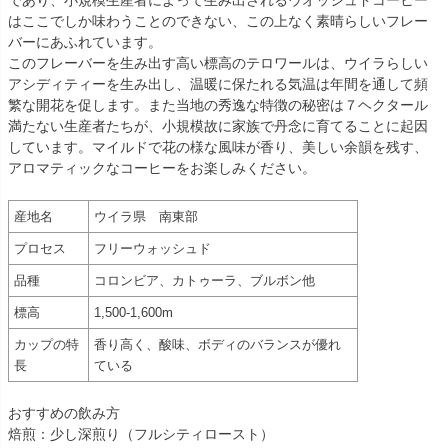
はここでしか味わうことのできない、この上なく素晴らしいフレー
バーにあふれています。
このフレーバーを生み出す高い標高のテロワールは、ウイラらしい
アシディティーを生み出し、温暖に保たれる気温は年間を通して頻
繁な開花を促します。また当地の秀逸な特徴の秘密は７ヘクタール
満たない生産者たちが、小規模故に家族で丹念に育てることに起因
しています。マイルドで花の様な風味が香り、美しい余韻を残す、
アロマティックなコーヒーをお楽しみください。
産地名
ウイラ県 南東部
プロセス
フリーウォッシュド
品種
コロンビア、カトゥーラ、ブルボン他
標高
1,500-1,600m
カップの特
香り高く、酸味、ボディのバランスが優れ
長
ている
おすすめの飲み方
焙煎：少し深煎り（フルシティロースト）