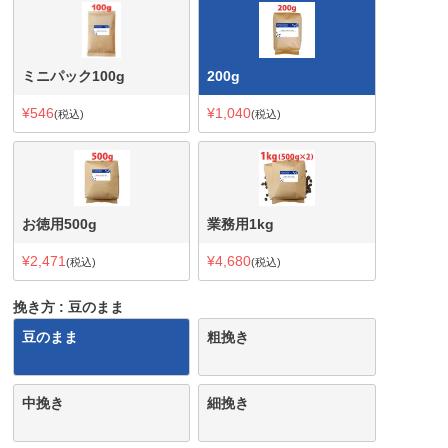
ミニパック100g
200g
¥
546
¥
1,040
税込
税込
お徳用500g
業務用1kg
¥
2,471
¥
4,680
税込
税込
挽き方
豆のまま
豆のまま
粗挽き
中挽き
細挽き