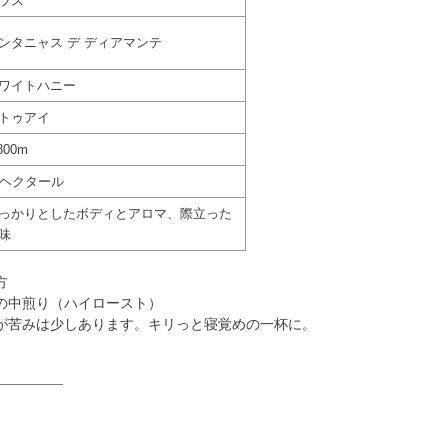
ラス
ンタニャス デ ディアマンテ
ワイトハニー
トゥアイ
800m
0ヘクタール
っかりとしたボディとアロマ、際立った
味
方
の中煎り（ハイロースト）
が苦みは少しあります。キリっと寝覚めの一杯に。
☆
☆