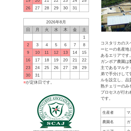
19
20
21
22
23
24
25
26
27
28
29
30
31
2026年8月
日
月
火
水
木
金
土
1
コスタリカのス
2
3
4
5
6
7
8
ーヒーの名産地
9
10
11
12
13
14
15
あるエリアです
16
17
18
19
20
21
22
ガンボア農園は
23
24
25
26
27
28
29
主であるマルテ
弟で手分けして
30
31
ルを設立し、品
■
が定休日です。
熟チェリーのみ
プロセスが行わ
です。
生産者
マ
農園名
ガ