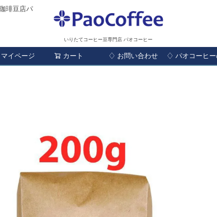
珈琲豆店パ
いりたてコーヒー豆専門店 パオコーヒー
マイページ
カート
♢ お問い合わせ
検索
♢ パオコーヒ