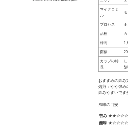
エリア
タ
マイクロミ
モ
ル
プロセス
ホ
品種
カ
標高
1,
面積
2
カップの特
し
長
酸
おすすめの飲み
焙煎：やや強め
飲みやすいです
風味の目安
苦み
★★☆☆
酸味
★☆☆☆