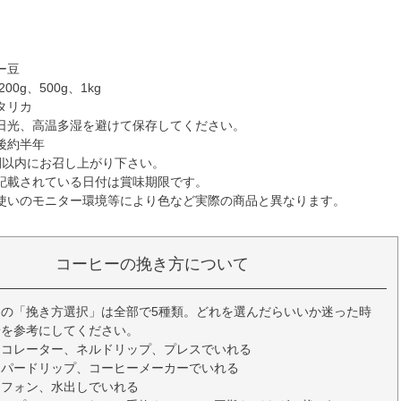
☆
☆
ー豆
00g、500g、1kg
タリカ
日光、高温多湿を避けて保存してください。
後約半年
間以内にお召し上がり下さい。
記載されている日付は賞味期限です。
使いのモニター環境等により色など実際の商品と異なります。
コーヒーの挽き方について
の「挽き方選択」は全部で5種類。どれを選んだらいいか迷った時
安を参考にしてください。
ーコレーター、ネルドリップ、プレスでいれる
ーパードリップ、コーヒーメーカーでいれる
イフォン、水出しでいれる