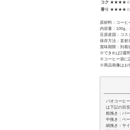
コク
★★★★
香り
★★★★
原材料：コーヒ
内容量：100g、2
豆原産国：コス
保存方法：直射
賞味期限：到着
※できれば2週
※コーヒー袋に
※商品画像はお
パオコーヒー
は下記の目
粗挽き：パ
中挽き：ペ
細挽き：サ