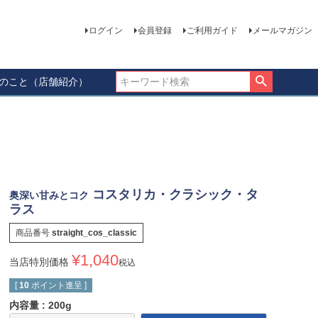
ログイン
会員登録
ご利用ガイド
メールマガジン
ーのこと（店舗紹介）
コスタリカ・クラシック・タ
奥深い甘みとコク
ラス
商品番号
straight_cos_classic
¥
1,040
当店特別価格
税込
[
10
ポイント進呈 ]
内容量
200g