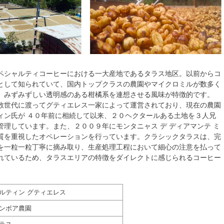
ペシャルティコーヒーにおける一大産地であるタラス地区。以前からコ
として知られていて、国内トップクラスの農園やマイクロミルが数多く
。みずみずしい透明感のある柑橘系を連想させる風味が特徴的です。
数世代に渡ってグティエレス一家によって運営されており、現在の農園
ィン氏が ４０年前に相続して以来、２０ヘクタールある土地を３人兄
管理しています。また、２００９年にモンタニャス デ ディアマンテ ミ
質を重視したオペレーションを行っています。クラシックタラスは、完
を一粒一粒丁寧に摘み取り、生産処理工程において細心の注意を払って
れているため、タラスエリアの特徴をダイレクトに感じられるコーヒー
ルティン グティエレス
ンボア農園