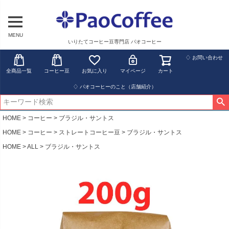
MENU
いりたてコーヒー豆専門店 パオコーヒー
♢ お問い合わせ
全商品一覧
コーヒー豆
お気に入り
マイページ
カート
♢ パオコーヒーのこと（店舗紹介）
HOME
コーヒー
ブラジル・サントス
HOME
コーヒー
ストレートコーヒー豆
ブラジル・サントス
HOME
ALL
ブラジル・サントス