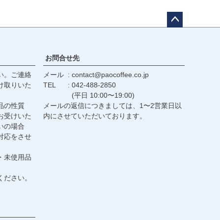
ペー
ジト
ップ
お問合せ先
へ
い。ご連絡
メール
contact@paocoffee.co.jp
け取りいた
TEL
042-488-2850
(平日 10:00〜19:00)
品の性質
メールの返信につきましては、1〜2営業日以
お受けいた
内にさせていただいております。
いの場合
対応をさせ
・未使用品
ください。