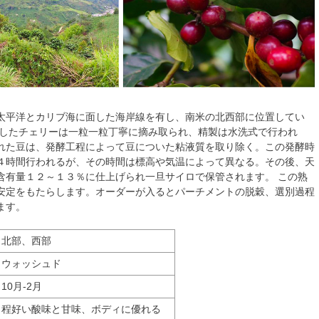
太平洋とカリブ海に面した海岸線を有し、南米の北西部に位置してい
熟したチェリーは一粒一粒丁寧に摘み取られ、精製は水洗式で行われ
れた豆は、発酵工程によって豆についた粘液質を取り除く。この発酵時
４時間行われるが、その時間は標高や気温によって異なる。その後、天
含有量１２～１３％に仕上げられ一旦サイロで保管されます。 この熟
安定をもたらします。オーダーが入るとパーチメントの脱穀、選別過程
ます。
北部、西部
ウォッシュド
10月-2月
程好い酸味と甘味、ボディに優れる