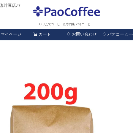
珈琲豆店パ
いりたてコーヒー豆専門店 パオコーヒー
マイページ
カート
♢ お問い合わせ
検索
♢ パオコーヒ