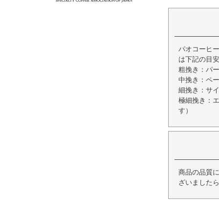
パオコーヒー
は下記の目
粗挽き：パ
中挽き：ペ
細挽き：サ
極細挽き：
す）
商品の品質
ざいましたら