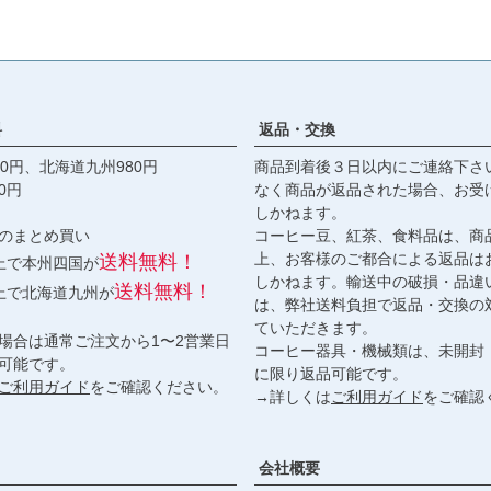
料
返品・交換
0円、北海道九州980円
商品到着後３日以内にご連絡下さ
0円
なく商品が返品された場合、お受
しかねます。
のまとめ買い
コーヒー豆、紅茶、食料品は、商
上、お客様のご都合による返品は
送料無料！
以上で本州四国が
しかねます。輸送中の破損・品違
送料無料！
以上で北海道九州が
は、弊社送料負担で返品・交換の
ていただきます。
場合は通常ご注文から1〜2営業日
コーヒー器具・機械類は、未開封
可能です。
に限り返品可能です。
ご利用ガイド
をご確認ください。
→詳しくは
ご利用ガイド
をご確認
会社概要