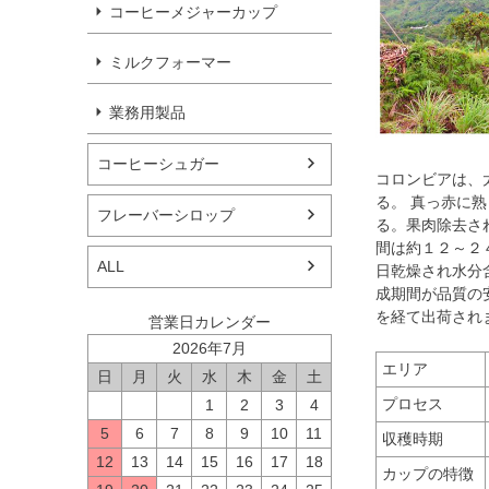
コーヒーメジャーカップ
ミルクフォーマー
業務用製品
コーヒーシュガー
コロンビアは、
る。 真っ赤に
フレーバーシロップ
る。果肉除去さ
間は約１２～２
ALL
日乾燥され水分
成期間が品質の
を経て出荷され
営業日カレンダー
2026年7月
エリア
日
月
火
水
木
金
土
プロセス
1
2
3
4
5
6
7
8
9
10
11
収穫時期
12
13
14
15
16
17
18
カップの特徴