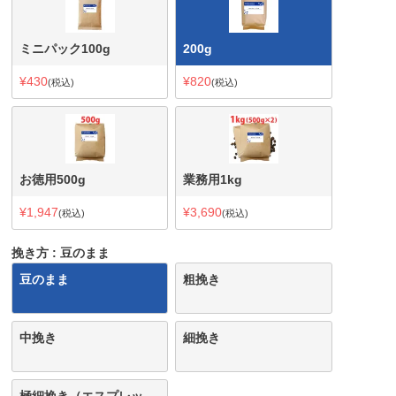
ミニパック100g
200g
¥
430
¥
820
税込
税込
お徳用500g
業務用1kg
¥
1,947
¥
3,690
税込
税込
挽き方
豆のまま
豆のまま
粗挽き
中挽き
細挽き
極細挽き（エスプレッ