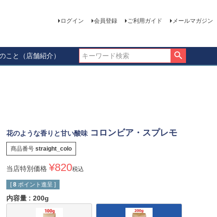
ログイン
会員登録
ご利用ガイド
メールマガジン
ーのこと（店舗紹介）
コロンビア・スプレモ
花のような香りと甘い酸味
商品番号
straight_colo
¥
820
当店特別価格
税込
[
8
ポイント進呈 ]
内容量
200g