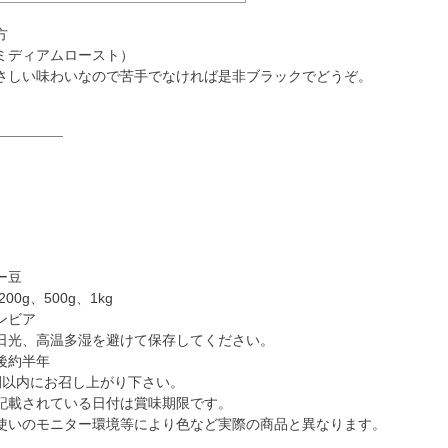
方
ミディアムロースト）
さしい味わいなので苦手でなければ是非ブラックでどうぞ。
☆
☆
☆
☆
ー豆
00g、500g、1kg
ンビア
日光、高温多湿を避けて保存してください。
後約半年
間以内にお召し上がり下さい。
記載されている日付は賞味期限です。
使いのモニター環境等により色など実際の商品と異なります。