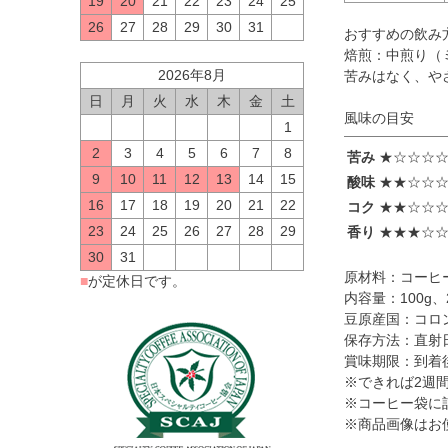
19
20
21
22
23
24
25
26
27
28
29
30
31
おすすめの飲み
焙煎：中煎り（
2026年8月
苦みはなく、や
日
月
火
水
木
金
土
風味の目安
1
2
3
4
5
6
7
8
苦み
★☆☆☆
9
10
11
12
13
14
15
酸味
★★☆☆
16
17
18
19
20
21
22
コク
★★☆☆
23
24
25
26
27
28
29
香り
★★★☆
30
31
原材料：コーヒ
■
が定休日です。
内容量：100g、2
豆原産国：コロ
保存方法：直射
賞味期限：到着
※できれば2週
※コーヒー袋に
※商品画像はお