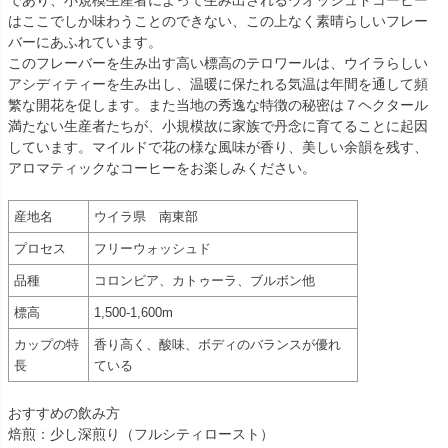
はここでしか味わうことのできない、この上なく素晴らしいフレー
バーにあふれています。
このフレーバーを生み出す高い標高のテロワールは、ウイラらしい
アシディティーを生み出し、温暖に保たれる気温は年間を通して頻
繁な開花を促します。また当地の秀逸な特徴の秘密は７ヘクタール
満たない生産者たちが、小規模故に家族で丹念に育てることに起因
しています。マイルドで花の様な風味が香り、美しい余韻を残す、
アロマティックなコーヒーをお楽しみください。
産地名
ウイラ県 南東部
プロセス
フリーウォッシュド
品種
コロンビア、カトゥーラ、ブルボン他
標高
1,500-1,600m
カップの特
香り高く、酸味、ボディのバランスが優れ
長
ている
おすすめの飲み方
焙煎：少し深煎り（フルシティロースト）