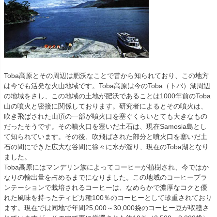
Toba高原とその周辺は肥沃なことで昔から知られており、この地方
は今でも活発な火山地域です。Toba高原は今のToba（トバ）湖周辺
の地域をさし、この地域の土地が肥沃であることは1000年前のToba
山の噴火と密接に関係しております。研究者によるとその噴火は、
吹き飛ばされた山頂の一部が噴火口を塞ぐくらいとても大きなもの
だったそうです。その噴火口を塞いだ土石は、現在Samosia島とし
て知られています。その後、吹飛ばされた部分と噴火口を塞いだ土
石の間にできた広大な谷間に徐々に水が溜り、現在のToba湖となり
ました。
Toba高原にはマンデリン族によってコーヒーが植樹され、今ではか
なりの輸出量を占めるまでになりました。この地域のコーヒープラ
ンテーションで栽培されるコーヒーは、なめらかで濃厚なコクと優
れた風味を持ったティピカ種100％のコーヒーとして珍重されており
ます。現在では同地で年間25,000～30,000袋のコーヒー豆が収穫さ