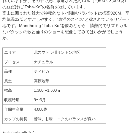
れていますが、その中で更に厳選された約10％（2,500～3,000袋）
の豆だけに“Toba-Ko”の名前を冠しています。
高山に囲まれた雄大で神秘的なトバ湖畔パラパットは標高920M、平
均気温22℃とすごしやすく、“東洋のスイス”と称されているリゾート
地です。Mandheling “Toba-Ko”を飲みながら、情熱的でリズミカル
なバタックの歌と踊りのショーを想像してみてはいかがでしょう
か。
エリア
北スマトラ州リントン地区
プロセス
ナチュラル
品種
ティピカ
風土
高原地帯
標高
1,300〜1,500m
収穫時期
9〜3月
年間生産量
4,000袋
カップの特長
苦味、甘味、コクのバランスが良い