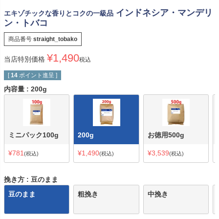
インドネシア・マンデリ
エキゾチックな香りとコクの一級品
ン・トバコ
商品番号
straight_tobako
¥
1,490
当店特別価格
税込
[
14
ポイント進呈 ]
内容量
200g
ミニパック100g
200g
お徳用500g
¥
781
¥
1,490
¥
3,539
税込
税込
税込
挽き方
豆のまま
豆のまま
粗挽き
中挽き