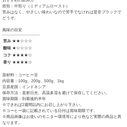
おすすめの飲み方
焙煎：中煎り（ミディアムロースト）
苦みはなく、やさしい味わいなので苦手でなければ是非ブラックで
どうぞ。
風味の目安
苦み
★★☆☆☆
酸味
★☆☆☆☆
コク
★★★★☆
香り
★★★★☆
原材料：コーヒー豆
内容量：100g、200g、500g、1kg
豆原産国：インドネシア
保存方法：直射日光、高温多湿を避けて保存してください。
賞味期限：到着後約半年
※できれば2週間以内にお召し上がり下さい。
※コーヒー袋に記載されている日付は賞味期限です。
※商品画像はお使いのモニター環境等により色など実際の商品と異
なります。