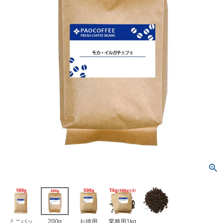
ミニパッ
200g
お徳用
業務用1kg