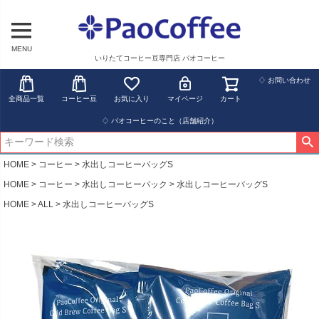
MENU
いりたてコーヒー豆専門店 パオコーヒー
♢ お問い合わせ
全商品一覧
コーヒー豆
お気に入り
マイページ
カート
♢ パオコーヒーのこと（店舗紹介）
HOME
コーヒー
水出しコーヒーバッグS
HOME
コーヒー
水出しコーヒーパック
水出しコーヒーバッグS
HOME
ALL
水出しコーヒーバッグS