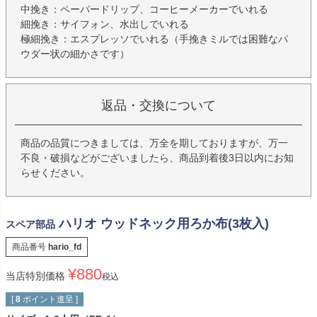
中挽き：ペーパードリップ、コーヒーメーカーでいれる
細挽き：サイフォン、水出しでいれる
極細挽き：エスプレッソでいれる（手挽きミルでは困難なパ
ウダー状の細かさです）
返品・交換について
商品の品質につきましては、万全を期しておりますが、万一
不良・破損などがございましたら、商品到着後3日以内にお知
らせください。
ハリオ ウッドネック用ろか布(3枚入)
スペア部品
商品番号
hario_fd
¥
880
当店特別価格
税込
[
8
ポイント進呈 ]