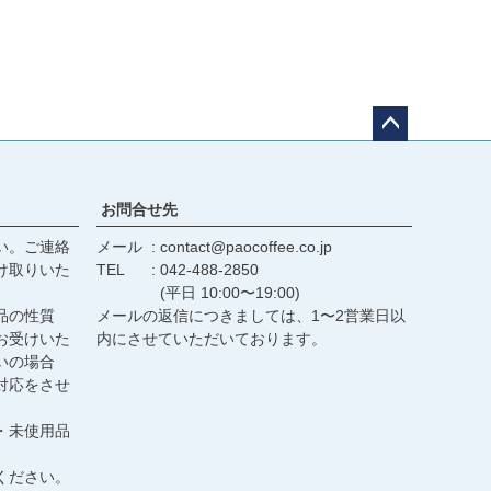
ペー
ジト
ップ
お問合せ先
へ
い。ご連絡
メール
contact@paocoffee.co.jp
け取りいた
TEL
042-488-2850
(平日 10:00〜19:00)
品の性質
メールの返信につきましては、1〜2営業日以
お受けいた
内にさせていただいております。
いの場合
対応をさせ
・未使用品
ください。