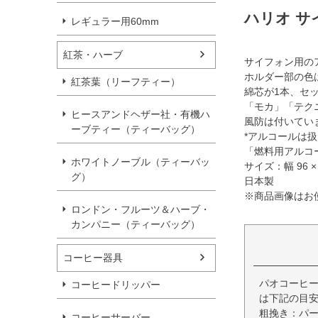
ハリオ サ
レギュラー用60mm
紅茶・ハーブ
サイフォン用の
ホルダー部の色
紅茶葉（リーフティー）
綿芯が1本、セ
「モカ」「テク
ヒースアンドヘザー社・有機ハ
風防は付いてい
ーブティー（ティーバッグ）
*アルコールは
「燃料用アルコ
ホワイトノーブル（ティーバッ
サイズ：幅 96 × 
グ）
日本製
※商品画像はお
ロンドン・フルーツ＆ハーブ・
カンパニー（ティーバッグ）
コーヒー器具
パオコーヒー
コーヒードリッパー
は下記の目
粗挽き：パ
コーヒーサーバー