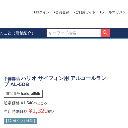
ログイン
会員登録
ご利用ガイド
メールマガジン
ーのこと（店舗紹介）
ハリオ サイフォン用 アルコールラン
予備部品
プ AL-5DB
商品番号
hario_al5db
通常価格
¥
1,540
のところ
¥
1,320
当店特別価格
税込
[
12
ポイント進呈 ]