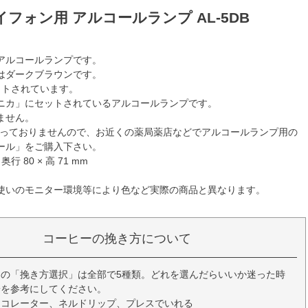
イフォン用 アルコールランプ AL-5DB
アルコールランプです。
はダークブラウンです。
ットされています。
ニカ」にセットされているアルコールランプです。
ません。
扱っておりませんので、お近くの薬局薬店などでアルコールランプ用の
ール」をご購入下さい。
奥行 80 × 高 71 mm
使いのモニター環境等により色など実際の商品と異なります。
コーヒーの挽き方について
の「挽き方選択」は全部で5種類。どれを選んだらいいか迷った時
安を参考にしてください。
ーコレーター、ネルドリップ、プレスでいれる