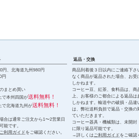
料
返品・交換
0円、北海道九州980円
商品到着後３日以内にご連絡下さ
0円
なく商品が返品された場合、お受
しかねます。
のまとめ買い
コーヒー豆、紅茶、食料品は、商
上、お客様のご都合による返品は
送料無料！
以上で本州四国が
しかねます。輸送中の破損・品違
送料無料！
以上で北海道九州が
は、弊社送料負担で返品・交換の
ていただきます。
場合は通常ご注文から1〜2営業日
コーヒー器具・機械類は、未開封
可能です。
に限り返品可能です。
ご利用ガイド
をご確認ください。
→詳しくは
ご利用ガイド
をご確認