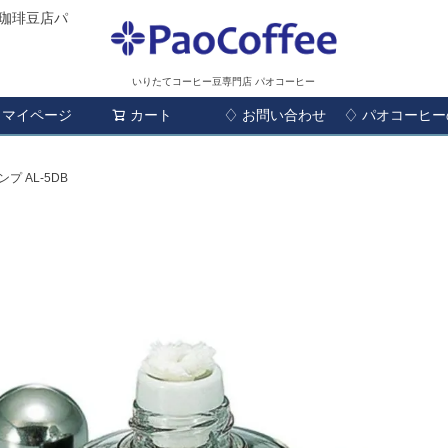
珈琲豆店パ
いりたてコーヒー豆専門店 パオコーヒー
マイページ
カート
♢ お問い合わせ
検索
♢ パオコーヒ
 AL-5DB