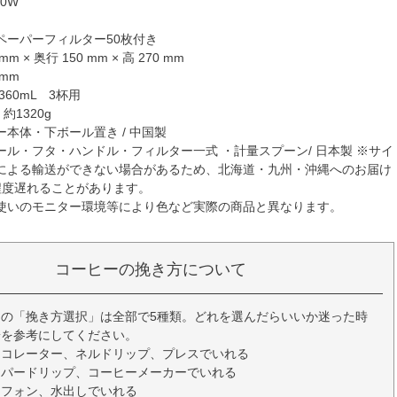
0W
ペーパーフィルター50枚付き
m × 奥行 150 mm × 高 270 mm
 mm
60mL 3杯用
約1320g
本体・下ボール置き / 中国製
ール・フタ・ハンドル・フィルター一式 ・計量スプーン/ 日本製 ※サイ
による輸送ができない場合があるため、北海道・九州・沖縄へのお届け
程度遅れることがあります。
使いのモニター環境等により色など実際の商品と異なります。
コーヒーの挽き方について
の「挽き方選択」は全部で5種類。どれを選んだらいいか迷った時
安を参考にしてください。
ーコレーター、ネルドリップ、プレスでいれる
ーパードリップ、コーヒーメーカーでいれる
イフォン、水出しでいれる