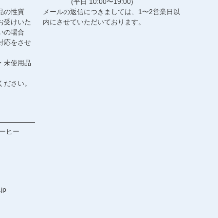
(平日 10:00〜19:00)
品の性質
メールの返信につきましては、1〜2営業日以
お受けいた
内にさせていただいております。
いの場合
対応をさせ
・未使用品
ください。
ーヒー
jp