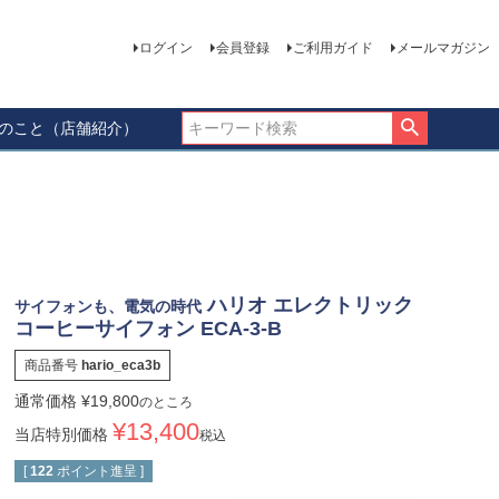
ログイン
会員登録
ご利用ガイド
メールマガジン
ーのこと（店舗紹介）
ハリオ エレクトリック
サイフォンも、電気の時代
コーヒーサイフォン ECA-3-B
商品番号
hario_eca3b
通常価格
¥
19,800
のところ
¥
13,400
当店特別価格
税込
[
122
ポイント進呈 ]