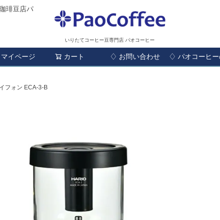
珈琲豆店パ
いりたてコーヒー豆専門店 パオコーヒー
マイページ
カート
♢ お問い合わせ
検索
♢ パオコーヒ
ォン ECA-3-B