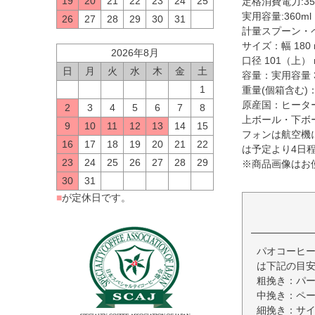
19
20
21
22
23
24
25
定格消費電力:35
実用容量:360ml
26
27
28
29
30
31
計量スプーン・
サイズ：幅 180 m
2026年8月
口径 101（上）
日
月
火
水
木
金
土
容量：実用容量 3
1
重量(個箱含む)：
原産国：ヒーター
2
3
4
5
6
7
8
上ボール・下ボ
9
10
11
12
13
14
15
フォンは航空機
16
17
18
19
20
21
22
は予定より4日
23
24
25
26
27
28
29
※商品画像はお
30
31
■
が定休日です。
パオコーヒー
は下記の目
粗挽き：パ
中挽き：ペ
細挽き：サ