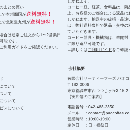
しかねます。
のまとめ買い
コーヒー豆、紅茶、食料品は、商
上、お客様のご都合による返品は
送料無料！
以上で本州四国が
しかねます。輸送中の破損・品違
送料無料！
以上で北海道九州が
は、弊社送料負担で返品・交換の
ていただきます。
場合は通常ご注文から1〜2営業日
コーヒー器具・機械類は、未開封
可能です。
に限り返品可能です。
ご利用ガイド
をご確認ください。
→詳しくは
ご利用ガイド
をご確認
会社概要
有限会社サーティーフーズ パオコ
ド
182-0006
について
東京都調布市西つつじヶ丘3-15-2
ついて
【実店舗のご案内】
について
電話番号
042-488-2850
ビスについて
メール
contact@paocoffee.co.
営業時間
10:00-19:00
定休日
日・祝祭日