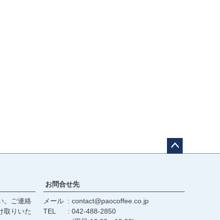
ペー
ジト
ップ
お問合せ先
へ
い。ご連絡
メール
contact@paocoffee.co.jp
け取りいた
TEL
042-488-2850