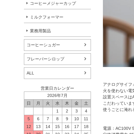
コーヒーメジャーカップ
ミルクフォーマー
業務用製品
コーヒーシュガー
フレーバーシロップ
ALL
アナログサイフ
営業日カレンダー
火を使わない電
2026年7月
設置スペースは
こだわっていま
日
月
火
水
木
金
土
使うごとに淹れ
1
2
3
4
5
6
7
8
9
10
11
12
13
14
15
16
17
18
電源：AC100V 5