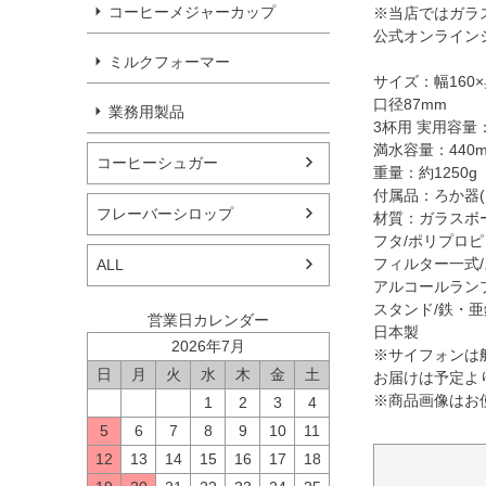
コーヒーメジャーカップ
※当店ではガラ
公式オンライン
ミルクフォーマー
サイズ：幅160×
口径87mm
業務用製品
3杯用 実用容量：
満水容量：440m
コーヒーシュガー
重量：約1250g
付属品：ろか器(
フレーバーシロップ
材質：ガラスボール
フタ/ポリプロピ
フィルター一式
ALL
アルコールラン
スタンド/鉄・
営業日カレンダー
日本製
2026年7月
※サイフォンは
日
月
火
水
木
金
土
お届けは予定よ
※商品画像はお
1
2
3
4
5
6
7
8
9
10
11
12
13
14
15
16
17
18