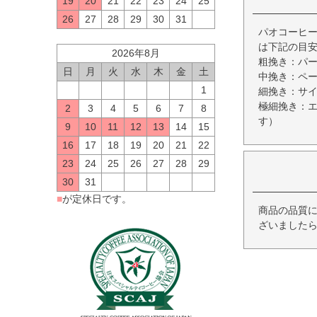
19
20
21
22
23
24
25
26
27
28
29
30
31
パオコーヒー
は下記の目
2026年8月
粗挽き：パ
日
月
火
水
木
金
土
中挽き：ペ
1
細挽き：サ
極細挽き：
2
3
4
5
6
7
8
す）
9
10
11
12
13
14
15
16
17
18
19
20
21
22
23
24
25
26
27
28
29
30
31
■
が定休日です。
商品の品質
ざいましたら