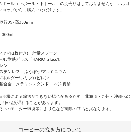
スボール（上ボール・下ボール）の別売りはしておりませんが、ハリオ
ショップからご購入いただけます。
奥行95×高350mm
360ml
l
ろか布1枚付き)、計量スプーン
/耐熱ガラス「HARIO Glass®」
レン
/ステンレス ふうぼう/アルミニウム
プホルダー/ポリプロピレン
亜鉛合金・メラミンスタンド ネジ/真鍮
航空機による輸送ができない場合があるため、北海道・九州・沖縄への
り4日程度遅れることがあります。
使いのモニター環境等により色など実際の商品と異なります。
コーヒーの挽き方について