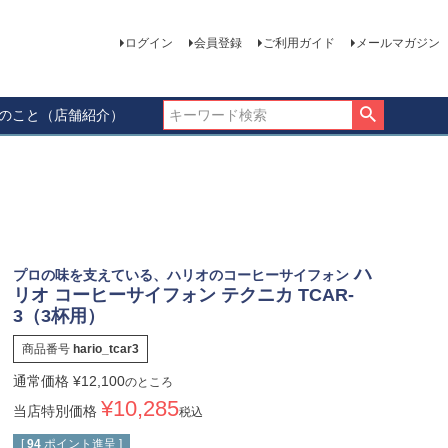
ログイン
会員登録
ご利用ガイド
メールマガジン
ーのこと（店舗紹介）
ハ
プロの味を支えている、ハリオのコーヒーサイフォン
リオ コーヒーサイフォン テクニカ TCAR-
3（3杯用）
商品番号
hario_tcar3
通常価格
¥
12,100
のところ
¥
10,285
当店特別価格
税込
[
94
ポイント進呈 ]