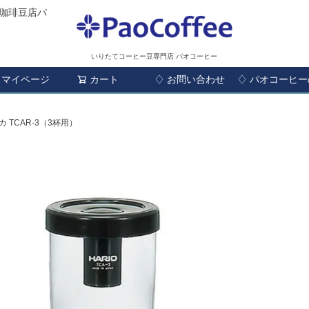
珈琲豆店パ
いりたてコーヒー豆専門店 パオコーヒー
マイページ
カート
♢ お問い合わせ
検索
♢ パオコーヒ
 TCAR-3（3杯用）