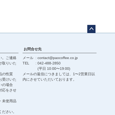
ペー
ジト
ップ
お問合せ先
へ
い。ご連絡
メール
contact@paocoffee.co.jp
け取りいた
TEL
042-488-2850
(平日 10:00〜19:00)
品の性質
メールの返信につきましては、1〜2営業日以
お受けいた
内にさせていただいております。
いの場合
対応をさせ
・未使用品
ください。