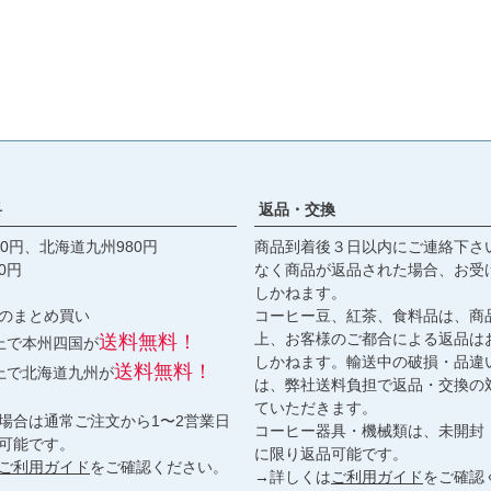
料
返品・交換
0円、北海道九州980円
商品到着後３日以内にご連絡下さ
0円
なく商品が返品された場合、お受
しかねます。
のまとめ買い
コーヒー豆、紅茶、食料品は、商
上、お客様のご都合による返品は
送料無料！
以上で本州四国が
しかねます。輸送中の破損・品違
送料無料！
以上で北海道九州が
は、弊社送料負担で返品・交換の
ていただきます。
場合は通常ご注文から1〜2営業日
コーヒー器具・機械類は、未開封
可能です。
に限り返品可能です。
ご利用ガイド
をご確認ください。
→詳しくは
ご利用ガイド
をご確認