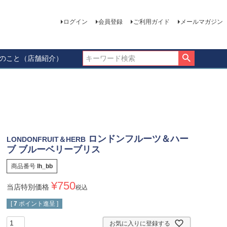
ログイン
会員登録
ご利用ガイド
メールマガジン
ーのこと（店舗紹介）
ロンドンフルーツ＆ハー
LONDONFRUIT＆HERB
ブ ブルーベリーブリス
商品番号
lh_bb
¥
750
当店特別価格
税込
[
7
ポイント進呈 ]
お気に入りに登録する