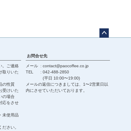
ペー
ジト
ップ
お問合せ先
へ
い。ご連絡
メール
contact@paocoffee.co.jp
け取りいた
TEL
042-488-2850
(平日 10:00〜19:00)
品の性質
メールの返信につきましては、1〜2営業日以
お受けいた
内にさせていただいております。
いの場合
対応をさせ
・未使用品
ください。