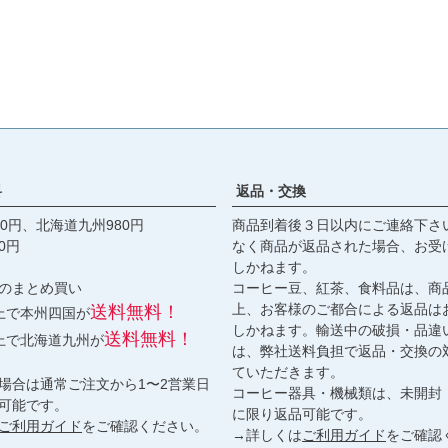
料
返品・交換
0円、北海道九州980円
商品到着後３日以内にご連絡下さ
0円
なく商品が返品された場合、お受
しかねます。
のまとめ買い
コーヒー豆、紅茶、食料品は、商
上、お客様のご都合による返品は
送料無料！
以上で本州四国が
しかねます。輸送中の破損・品違
送料無料！
以上で北海道九州が
は、弊社送料負担で返品・交換の
ていただきます。
場合は通常ご注文から1〜2営業日
コーヒー器具・機械類は、未開封
可能です。
に限り返品可能です。
ご利用ガイド
をご確認ください。
→詳しくは
ご利用ガイド
をご確認