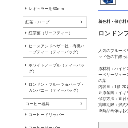
レギュラー用60mm
着色料・保存料
紅茶・ハーブ
ロンドン
紅茶葉（リーフティー）
ヒースアンドヘザー社・有機ハ
人気のブルーベ
ーブティー（ティーバッグ）
ッド色の甘酸っ
ホワイトノーブル（ティーバッ
原材料：ハイビ
グ）
ーベリージュー
の葉
ロンドン・フルーツ＆ハーブ・
内容量：1箱 20
カンパニー（ティーバッグ）
豆原産国：イギ
保存方法：直射
コーヒー器具
賞味期限：残約
※商品画像はお
コーヒードリッパー
コーヒーサーバー