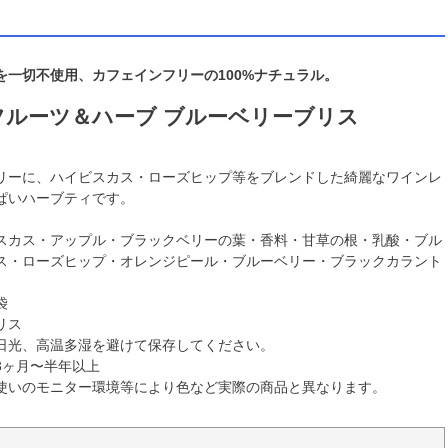
を一切不使用、カフェインフリーの100%ナチュラル。
フルーツ＆ハーブ ブルーベリーブリス
リーに、ハイビスカス・ローズヒップ等をブレンドした綺麗なワインレ
ぱいハーブティです。
スカス・アップル・ブラックベリーの葉・香料・甘草の根・乳酸・ブル
ス・ローズヒップ・オレンジピール・ブルーベリー・ブラックカラント
袋
リス
日光、高温多湿を避けて保存してください。
3ヶ月〜半年以上
使いのモニター環境等により色など実際の商品と異なります。