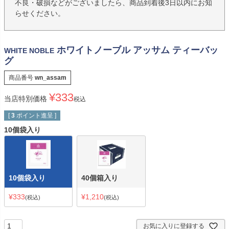
不良・破損などがございましたら、商品到着後3日以内にお知
らせください。
ホワイトノーブル アッサム ティーバッ
WHITE NOBLE
グ
商品番号
wn_assam
¥
333
当店特別価格
税込
[
3
ポイント進呈 ]
10個袋入り
10個袋入り
40個箱入り
¥
333
¥
1,210
税込
税込
お気に入りに登録する