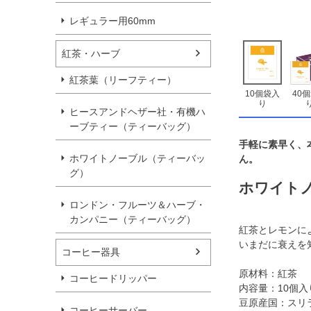
レギュラー用60mm
紅茶・ハーブ
紅茶葉（リーフティー）
10個袋入
40
り
ヒースアンドヘザー社・有機ハ
ーブティー（ティーバッグ）
手軽に素早く、
ホワイトノーブル（ティーバッ
ん。
グ）
ホワイトノ
ロンドン・フルーツ＆ハーブ・
カンパニー（ティーバッグ）
紅茶とレモンに
いまだに衰えを
コーヒー器具
原材料：紅茶
コーヒードリッパー
内容量：10個入
豆原産国：スリ
コーヒーサーバー