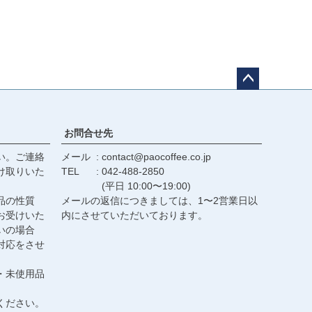
ペー
ジト
ップ
お問合せ先
へ
い。ご連絡
メール
contact@paocoffee.co.jp
け取りいた
TEL
042-488-2850
(平日 10:00〜19:00)
品の性質
メールの返信につきましては、1〜2営業日以
お受けいた
内にさせていただいております。
いの場合
対応をさせ
・未使用品
ください。