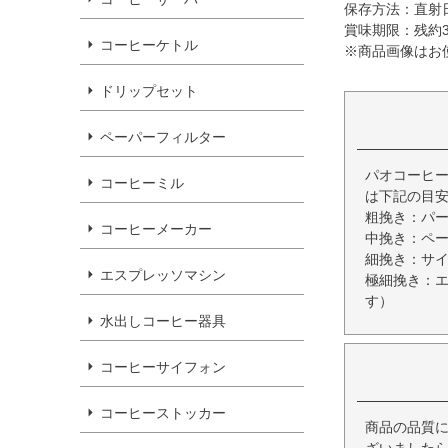
保存方法：直射
賞味期限：残約
コーヒーケトル
※商品画像はお
ドリップセット
ペーパーフィルター
パオコーヒー
コーヒーミル
は下記の目
粗挽き：パ
コーヒーメーカー
中挽き：ペ
細挽き：サ
エスプレッソマシン
極細挽き：
す）
水出しコーヒー器具
コーヒーサイフォン
コーヒーストッカー
商品の品質