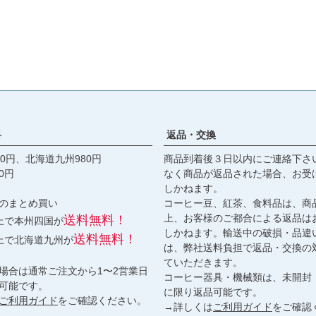
料
返品・交換
0円、北海道九州980円
商品到着後３日以内にご連絡下さ
0円
なく商品が返品された場合、お受
しかねます。
のまとめ買い
コーヒー豆、紅茶、食料品は、商
上、お客様のご都合による返品は
送料無料！
以上で本州四国が
しかねます。輸送中の破損・品違
送料無料！
以上で北海道九州が
は、弊社送料負担で返品・交換の
ていただきます。
場合は通常ご注文から1〜2営業日
コーヒー器具・機械類は、未開封
可能です。
に限り返品可能です。
ご利用ガイド
をご確認ください。
→詳しくは
ご利用ガイド
をご確認