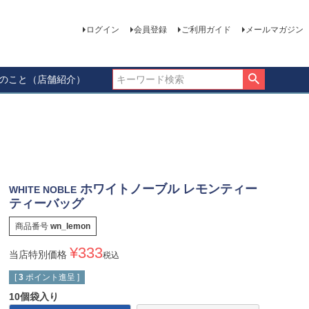
ログイン
会員登録
ご利用ガイド
メールマガジン
ーのこと（店舗紹介）
ホワイトノーブル レモンティー
WHITE NOBLE
ティーバッグ
商品番号
wn_lemon
¥
333
当店特別価格
税込
[
3
ポイント進呈 ]
10個袋入り