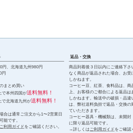
料
返品・交換
0円、北海道九州980円
商品到着後３日以内にご連絡下さ
0円
なく商品が返品された場合、お受
しかねます。
のまとめ買い
コーヒー豆、紅茶、食料品は、商
上、お客様のご都合による返品は
送料無料！
以上で本州四国が
しかねます。輸送中の破損・品違
送料無料！
以上で北海道九州が
は、弊社送料負担で返品・交換の
ていただきます。
場合は通常ご注文から1〜2営業日
コーヒー器具・機械類は、未開封
可能です。
に限り返品可能です。
ご利用ガイド
をご確認ください。
→詳しくは
ご利用ガイド
をご確認