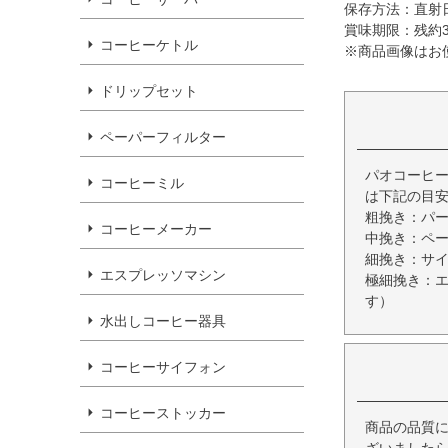
保存方法：直射
賞味期限：残約
コーヒーケトル
※商品画像はお
ドリップセット
ペーパーフィルター
パオコーヒー
コーヒーミル
は下記の目
粗挽き：パ
コーヒーメーカー
中挽き：ペ
細挽き：サ
エスプレッソマシン
極細挽き：
す）
水出しコーヒー器具
コーヒーサイフォン
コーヒーストッカー
商品の品質