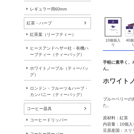
レギュラー用60mm
紅茶・ハーブ
紅茶葉（リーフティー）
10個袋入
40
り
ヒースアンドヘザー社・有機ハ
ーブティー（ティーバッグ）
手軽に素早く、
ホワイトノーブル（ティーバッ
ん。
グ）
ホワイトノ
ロンドン・フルーツ＆ハーブ・
カンパニー（ティーバッグ）
ブルーベリーの
た。
コーヒー器具
原材料：紅茶
コーヒードリッパー
内容量：10個入
豆原産国：スリ
コーヒーサーバー