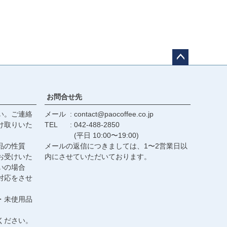
ペー
ジト
ップ
お問合せ先
へ
い。ご連絡
メール
contact@paocoffee.co.jp
け取りいた
TEL
042-488-2850
(平日 10:00〜19:00)
品の性質
メールの返信につきましては、1〜2営業日以
お受けいた
内にさせていただいております。
いの場合
対応をさせ
・未使用品
ください。