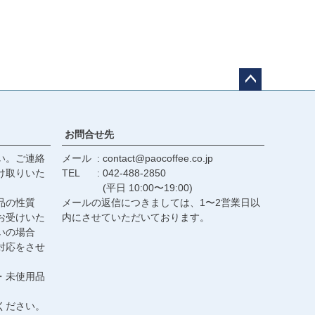
ペー
ジト
ップ
お問合せ先
へ
い。ご連絡
メール
contact@paocoffee.co.jp
け取りいた
TEL
042-488-2850
(平日 10:00〜19:00)
品の性質
メールの返信につきましては、1〜2営業日以
お受けいた
内にさせていただいております。
いの場合
対応をさせ
・未使用品
ください。