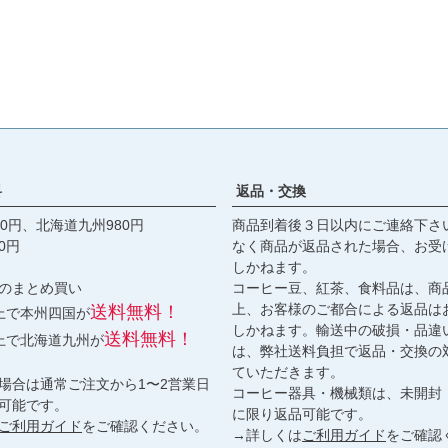
料
返品・交換
0円、北海道九州980円
商品到着後３日以内にご連絡下さ
0円
なく商品が返品された場合、お受
しかねます。
のまとめ買い
コーヒー豆、紅茶、食料品は、商
上、お客様のご都合による返品は
送料無料！
以上で本州四国が
しかねます。輸送中の破損・品違
送料無料！
以上で北海道九州が
は、弊社送料負担で返品・交換の
ていただきます。
場合は通常ご注文から1〜2営業日
コーヒー器具・機械類は、未開封
可能です。
に限り返品可能です。
ご利用ガイド
をご確認ください。
→詳しくは
ご利用ガイド
をご確認