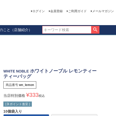
ログイン
会員登録
ご利用ガイド
メールマガジン
ーのこと（店舗紹介）
ホワイトノーブル レモンティー
WHITE NOBLE
ティーバッグ
商品番号
wn_lemon
¥
333
当店特別価格
税込
[
3
ポイント進呈 ]
10個袋入り