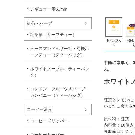
レギュラー用60mm
紅茶・ハーブ
紅茶葉（リーフティー）
10個袋入
40
り
ヒースアンドヘザー社・有機ハ
ーブティー（ティーバッグ）
手軽に素早く、
ホワイトノーブル（ティーバッ
ん。
グ）
ホワイトノ
ロンドン・フルーツ＆ハーブ・
カンパニー（ティーバッグ）
紅茶とレモンに
いまだに衰えを
コーヒー器具
原材料：紅茶
コーヒードリッパー
内容量：10個入
豆原産国：スリ
コーヒーサーバー