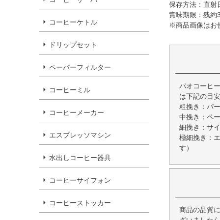
保存方法：直射
賞味期限：残約
コーヒーケトル
※商品画像はお
ドリップセット
ペーパーフィルター
パオコーヒー
コーヒーミル
は下記の目
粗挽き：パ
コーヒーメーカー
中挽き：ペ
細挽き：サ
エスプレッソマシン
極細挽き：
す）
水出しコーヒー器具
コーヒーサイフォン
コーヒーストッカー
商品の品質