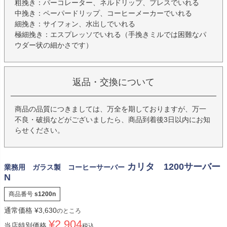
粗挽き：パーコレーター、ネルドリップ、プレスでいれる
中挽き：ペーパードリップ、コーヒーメーカーでいれる
細挽き：サイフォン、水出しでいれる
極細挽き：エスプレッソでいれる（手挽きミルでは困難なパ
ウダー状の細かさです）
返品・交換について
商品の品質につきましては、万全を期しておりますが、万一
不良・破損などがございましたら、商品到着後3日以内にお知
らせください。
カリタ 1200サーバー
業務用 ガラス製 コーヒーサーバー
N
商品番号
s1200n
通常価格
¥
3,630
のところ
¥
2,904
当店特別価格
税込